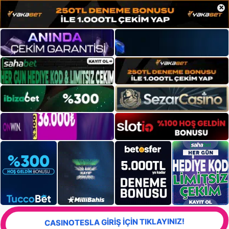
×
CASINOTESLA GİRİŞ İÇİN TIKLAYINIZ!