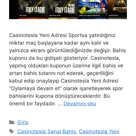
Casinotesla Yeni Adresi Sportsa yatırdığınız
miktar maç başlayana kadar aynı kalır ve
yalnızca ekranı görüntülediğinizde değişir. Bahis
kuponu da bu gidişatı gösteriyor. Casinotesla,
yapmış oldukları kuponun üzerine ilgili bahis ve
artan bahis tutarını not ederek, geçerliliğini
kabul edip onaylayıp Casinotesla Yeni Adresi
“Oylamaya devam et” olarak işaretleyerek spor
bahislerini kupona dönüştüreceklerdir. Bu
önemli bir faydadır. …
Devamını oku
Kategoriler
Giriş
Etiketler
Casinotesla Sanal Bahis
,
Casinotesla Yeni