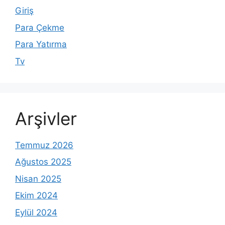
Giriş
Para Çekme
Para Yatırma
Tv
Arşivler
Temmuz 2026
Ağustos 2025
Nisan 2025
Ekim 2024
Eylül 2024