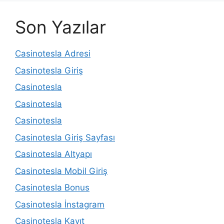
Son Yazılar
Casinotesla Adresi
Casinotesla Giriş
Casinotesla
Casinotesla
Casinotesla
Casinotesla Giriş Sayfası
Casinotesla Altyapı
Casinotesla Mobil Giriş
Casinotesla Bonus
Casinotesla İnstagram
Casinotesla Kayıt