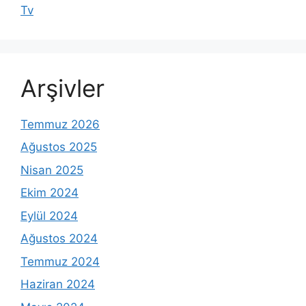
Tv
Arşivler
Temmuz 2026
Ağustos 2025
Nisan 2025
Ekim 2024
Eylül 2024
Ağustos 2024
Temmuz 2024
Haziran 2024