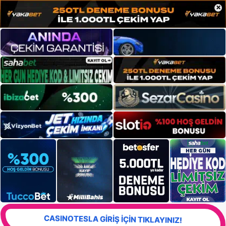
×
CASINOTESLA GİRİŞ İÇİN TIKLAYINIZ!