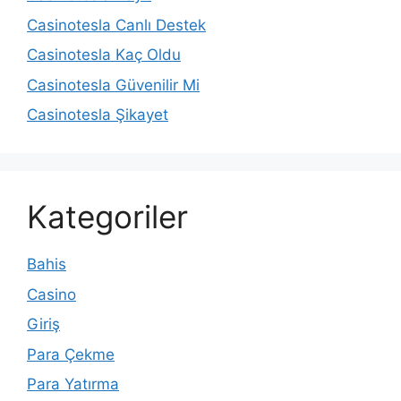
Casinotesla Canlı Destek
Casinotesla Kaç Oldu
Casinotesla Güvenilir Mi
Casinotesla Şikayet
Kategoriler
Bahis
Casino
Giriş
Para Çekme
Para Yatırma