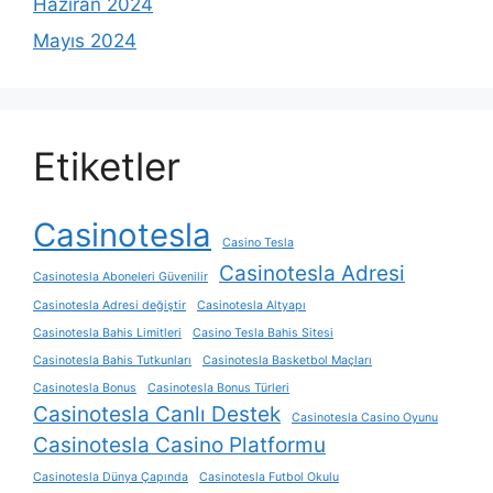
Haziran 2024
Mayıs 2024
Etiketler
Casinotesla
Casino Tesla
Casinotesla Adresi
Casinotesla Aboneleri Güvenilir
Casinotesla Adresi değiştir
Casinotesla Altyapı
Casinotesla Bahis Limitleri
Casino Tesla Bahis Sitesi
Casinotesla Bahis Tutkunları
Casinotesla Basketbol Maçları
Casinotesla Bonus
Casinotesla Bonus Türleri
Casinotesla Canlı Destek
Casinotesla Casino Oyunu
Casinotesla Casino Platformu
Casinotesla Dünya Çapında
Casinotesla Futbol Okulu