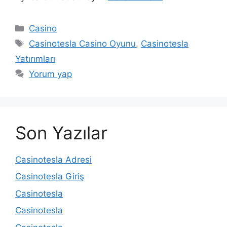
Kategoriler
Casino
Etiketler
Casinotesla Casino Oyunu
,
Casinotesla
Yatırımları
Yorum yap
Son Yazılar
Casinotesla Adresi
Casinotesla Giriş
Casinotesla
Casinotesla