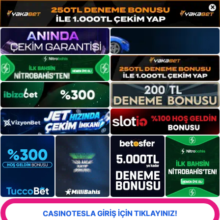
×
CASINOTESLA GİRİŞ İÇİN TIKLAYINIZ!