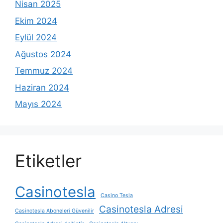
Nisan 2025
Ekim 2024
Eylül 2024
Ağustos 2024
Temmuz 2024
Haziran 2024
Mayıs 2024
Etiketler
Casinotesla
Casino Tesla
Casinotesla Adresi
Casinotesla Aboneleri Güvenilir