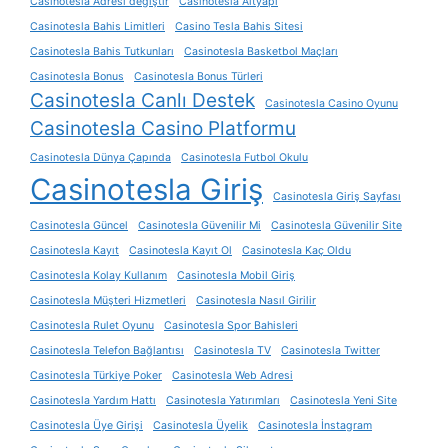
Casinotesla Adresi değiştir
Casinotesla Altyapı
Casinotesla Bahis Limitleri
Casino Tesla Bahis Sitesi
Casinotesla Bahis Tutkunları
Casinotesla Basketbol Maçları
Casinotesla Bonus
Casinotesla Bonus Türleri
Casinotesla Canlı Destek
Casinotesla Casino Oyunu
Casinotesla Casino Platformu
Casinotesla Dünya Çapında
Casinotesla Futbol Okulu
Casinotesla Giriş
Casinotesla Giriş Sayfası
Casinotesla Güncel
Casinotesla Güvenilir Mi
Casinotesla Güvenilir Site
Casinotesla Kayıt
Casinotesla Kayıt Ol
Casinotesla Kaç Oldu
Casinotesla Kolay Kullanım
Casinotesla Mobil Giriş
Casinotesla Müşteri Hizmetleri
Casinotesla Nasıl Girilir
Casinotesla Rulet Oyunu
Casinotesla Spor Bahisleri
Casinotesla Telefon Bağlantısı
Casinotesla TV
Casinotesla Twitter
Casinotesla Türkiye Poker
Casinotesla Web Adresi
Casinotesla Yardım Hattı
Casinotesla Yatırımları
Casinotesla Yeni Site
Casinotesla Üye Girişi
Casinotesla Üyelik
Casinotesla İnstagram