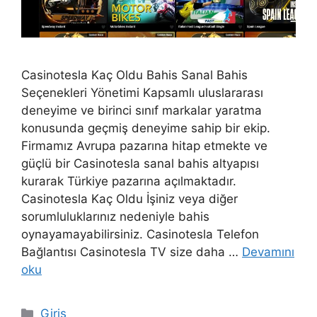
Casinotesla Kaç Oldu Bahis Sanal Bahis
Seçenekleri Yönetimi Kapsamlı uluslararası
deneyime ve birinci sınıf markalar yaratma
konusunda geçmiş deneyime sahip bir ekip.
Firmamız Avrupa pazarına hitap etmekte ve
güçlü bir Casinotesla sanal bahis altyapısı
kurarak Türkiye pazarına açılmaktadır.
Casinotesla Kaç Oldu İşiniz veya diğer
sorumluluklarınız nedeniyle bahis
oynayamayabilirsiniz. Casinotesla Telefon
Bağlantısı Casinotesla TV size daha …
Devamını
oku
Kategoriler
Giriş