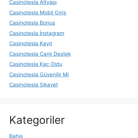
Casinotesla Altyapı
Casinotesla Mobil Giriş
Casinotesla Bonus
Casinotesla İnstagram
Casinotesla Kayıt
Casinotesla Canlı Destek
Casinotesla Kaç Oldu
Casinotesla Güvenilir Mi
Casinotesla Şikayet
Kategoriler
Bahis