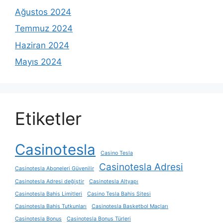
Ağustos 2024
Temmuz 2024
Haziran 2024
Mayıs 2024
Etiketler
Casinotesla
Casino Tesla
Casinotesla Adresi
Casinotesla Aboneleri Güvenilir
Casinotesla Adresi değiştir
Casinotesla Altyapı
Casinotesla Bahis Limitleri
Casino Tesla Bahis Sitesi
Casinotesla Bahis Tutkunları
Casinotesla Basketbol Maçları
Casinotesla Bonus
Casinotesla Bonus Türleri