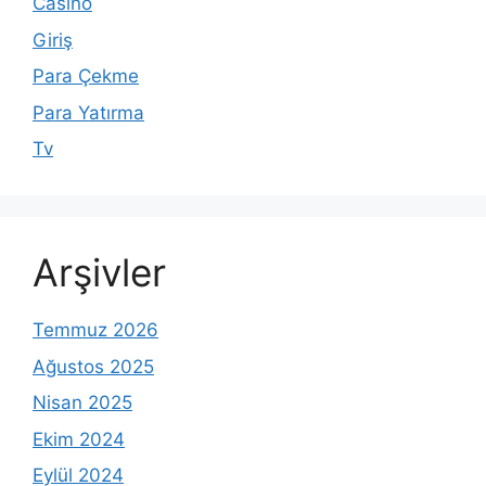
Casino
Giriş
Para Çekme
Para Yatırma
Tv
Arşivler
Temmuz 2026
Ağustos 2025
Nisan 2025
Ekim 2024
Eylül 2024