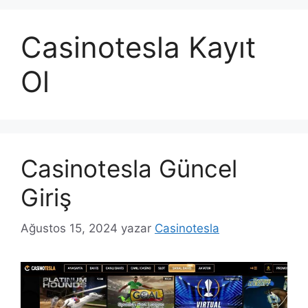
Casinotesla Kayıt
Ol
Casinotesla Güncel
Giriş
Ağustos 15, 2024
yazar
Casinotesla