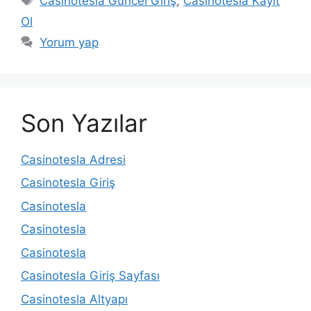
Casinotesla Güncel Giriş
,
Casinotesla Kayıt
Ol
Yorum yap
Son Yazılar
Casinotesla Adresi
Casinotesla Giriş
Casinotesla
Casinotesla
Casinotesla
Casinotesla Giriş Sayfası
Casinotesla Altyapı