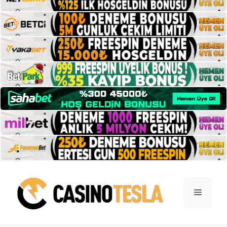
İçeriğe
atla
Menü