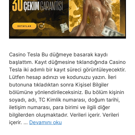
Casino Tesla Bu düğmeye basarak kaydı
başlattım. Kayıt düğmesine tıklandığında Casino
Tesla iki adımlı bir kayıt süreci görüntüleyecektir.
Lütfen hesap adınızı ve kodunuzu yazın. İleri
butonuna tıkladıktan sonra Kişisel Bilgiler
bölümüne yönlendirileceksiniz. Bu bölüm kişinin
soyadı, adı, TC Kimlik numarası, doğum tarihi,
iletişim numarası, para birimi ve ilgili diğer
bilgilerden oluşmaktadır. Verileri içerir. Verileri
içerir. …
Devamını oku