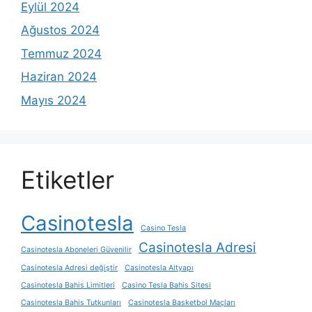
Eylül 2024
Ağustos 2024
Temmuz 2024
Haziran 2024
Mayıs 2024
Etiketler
Casinotesla
Casino Tesla
Casinotesla Adresi
Casinotesla Aboneleri Güvenilir
Casinotesla Adresi değiştir
Casinotesla Altyapı
Casinotesla Bahis Limitleri
Casino Tesla Bahis Sitesi
Casinotesla Bahis Tutkunları
Casinotesla Basketbol Maçları