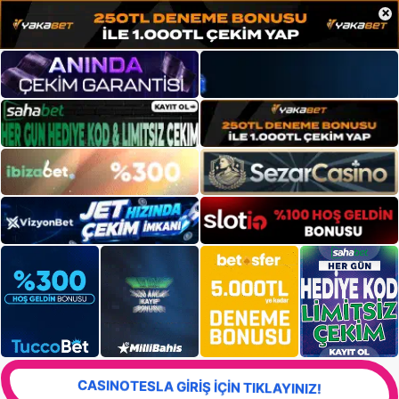
×
CASINOTESLA GİRİŞ İÇİN TIKLAYINIZ!