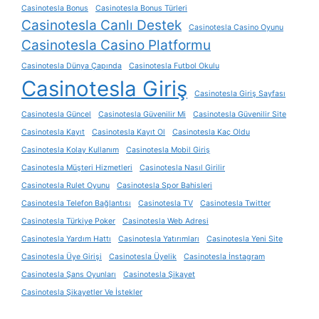
Casinotesla Bonus
Casinotesla Bonus Türleri
Casinotesla Canlı Destek
Casinotesla Casino Oyunu
Casinotesla Casino Platformu
Casinotesla Dünya Çapında
Casinotesla Futbol Okulu
Casinotesla Giriş
Casinotesla Giriş Sayfası
Casinotesla Güncel
Casinotesla Güvenilir Mi
Casinotesla Güvenilir Site
Casinotesla Kayıt
Casinotesla Kayıt Ol
Casinotesla Kaç Oldu
Casinotesla Kolay Kullanım
Casinotesla Mobil Giriş
Casinotesla Müşteri Hizmetleri
Casinotesla Nasıl Girilir
Casinotesla Rulet Oyunu
Casinotesla Spor Bahisleri
Casinotesla Telefon Bağlantısı
Casinotesla TV
Casinotesla Twitter
Casinotesla Türkiye Poker
Casinotesla Web Adresi
Casinotesla Yardım Hattı
Casinotesla Yatırımları
Casinotesla Yeni Site
Casinotesla Üye Girişi
Casinotesla Üyelik
Casinotesla İnstagram
Casinotesla Şans Oyunları
Casinotesla Şikayet
Casinotesla Şikayetler Ve İstekler