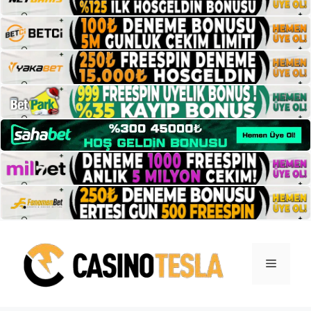
İçeriğe
atla
Menü