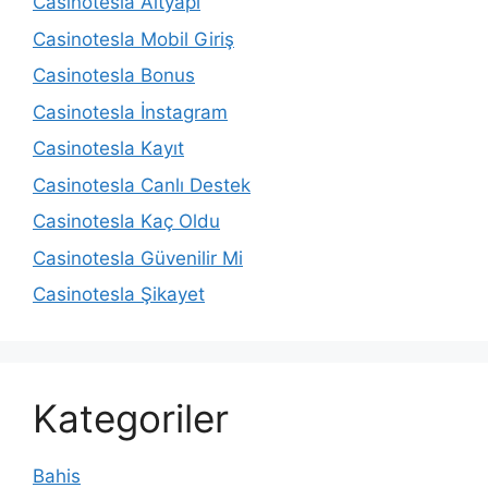
Casinotesla Altyapı
Casinotesla Mobil Giriş
Casinotesla Bonus
Casinotesla İnstagram
Casinotesla Kayıt
Casinotesla Canlı Destek
Casinotesla Kaç Oldu
Casinotesla Güvenilir Mi
Casinotesla Şikayet
Kategoriler
Bahis