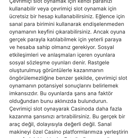
Çevrimiçi slot oynamak için kendi paranızı
kullanabilir veya çevrimiçi slot oynamak için
ücretsiz bir hesap kullanabilirsiniz. Eğlence için
sanal para birimini kullanarak endişelenmeden
oynamanın keyfini çıkarabilirsiniz. Ancak oyuna
gerçek parayla katılabilmek için yeterli paraya
ve hesaba sahip olmanız gerekiyor. Sosyal
etkileşimleri ve anlaşmaları içeren oyunlara
sosyal sözleşme oyunları denir. Rastgele
oluşturulmuş görüntülerle kazanmanın
öngörülemezliğine benzer şekilde, çevrimiçi slot
oynamanın potansiyel sonuçlarını belirlemek
imkansızdır. Bu oyunlarda şans ana faktör
olduğundan bunu aklınızda bulundurun.
Çevrimiçi slot oynayarak Casinoda daha fazla
kazanma şansınızı artırabilirsiniz. Bu gerçek bir
araç değil, dolayısıyla değerli değil. Sanal
makineyi özel Casino platformlarımıza yerleştirin