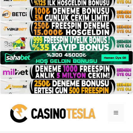
İçeriğe
atla
Menü