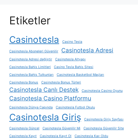
Etiketler
Casinotesla
Casino Tesla
Casinotesla Adresi
Casinotesla Aboneleri Güvenilir
Casinotesla Adresi değiştir
Casinotesla Altyapı
Casinotesla Bahis Limitleri
Casino Tesla Bahis Sitesi
Casinotesla Bahis Tutkunları
Casinotesla Basketbol Maçları
Casinotesla Bonus
Casinotesla Bonus Türleri
Casinotesla Canlı Destek
Casinotesla Casino Oyunu
Casinotesla Casino Platformu
Casinotesla Dünya Çapında
Casinotesla Futbol Okulu
Casinotesla Giriş
Casinotesla Giriş Sayfası
Casinotesla Güncel
Casinotesla Güvenilir Mi
Casinotesla Güvenilir Site
Casinotesla Kayıt
Casinotesla Kayıt Ol
Casinotesla Kaç Oldu