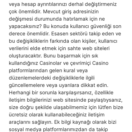
veya hesap ayrıntılarınızı derhal değiştirmeniz
çok önemlidir. Mevcut giriş adresinizin
değişmesi durumunda hatırlamak için ne
yapacaksınız? Bu konuda kullanıcı güvenliği son
derece önemlidir. Esasen sektörü takip eden ve
bu değişikliklerin farkında olan kişiler, kullanıcı
verilerini elde etmek için sahte web siteleri
oluşturacaktır. Bunu başarmak için sık
kullandığınız Casinolar ve çevrimiçi Casino
platformlarından gelen kural veya
düzenlemelerdeki değişikliklerle ilgili
güncellemelere veya uyarılara dikkat edin.
Herhangi bir sorunla karşılaşırsanız, özellikle
iletişim bilgilerinizi web sitesinde paylaştıysanız,
size doğru şekilde ulaşabilmemiz için lütfen bize
ücretsiz olarak kullanabileceğiniz iletişim
araçlarını sağlayın. Ek bilgi kaynağı olarak bizi
sosyal medya platformlarımızdan da takip