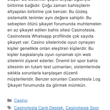
birbirine bağlıdır. Çoğu zaman bahisçilerin
altyapıları birbirine çok benzer. Bu özdeş
sistematik terimler aynı değere sahiptir. Bu
sebepten ötürü şikayet forumunda muhtemelen
en az şikayet edilen bahis sitesi Casinotesla.
Casinotesla Whatsapp profilinde çok sayıda
şikayet var. Casino sitelerinde oyun oynayan
kişiler genellikle onları eleştiren kişilerdir. Bu
kişiler başkalarıyla oyun oynamak için web
sitelerini ziyaret ederler. Önemli bir spor bahis
sitesinin en tutarlı test uzmanları, sistemlerinde
sıklıkla sorunlarla karşılaşan düzenli
müşterileridir. Benzer sorunları Casinotesla Log
Şikayet forumunda da görmek mümkün.
Kategoriler
Casino
Etiketler
Casinotesla Canlı Destek
,
Casinotesla Spor