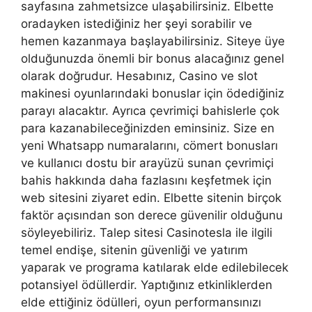
sayfasına zahmetsizce ulaşabilirsiniz. Elbette
oradayken istediğiniz her şeyi sorabilir ve
hemen kazanmaya başlayabilirsiniz. Siteye üye
olduğunuzda önemli bir bonus alacağınız genel
olarak doğrudur. Hesabınız, Casino ve slot
makinesi oyunlarındaki bonuslar için ödediğiniz
parayı alacaktır. Ayrıca çevrimiçi bahislerle çok
para kazanabileceğinizden eminsiniz. Size en
yeni Whatsapp numaralarını, cömert bonusları
ve kullanıcı dostu bir arayüzü sunan çevrimiçi
bahis hakkında daha fazlasını keşfetmek için
web sitesini ziyaret edin. Elbette sitenin birçok
faktör açısından son derece güvenilir olduğunu
söyleyebiliriz. Talep sitesi Casinotesla ile ilgili
temel endişe, sitenin güvenliği ve yatırım
yaparak ve programa katılarak elde edilebilecek
potansiyel ödüllerdir. Yaptığınız etkinliklerden
elde ettiğiniz ödülleri, oyun performansınızı