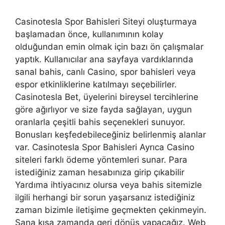
Casinotesla Spor Bahisleri Siteyi oluşturmaya
başlamadan önce, kullanımının kolay
olduğundan emin olmak için bazı ön çalışmalar
yaptık. Kullanıcılar ana sayfaya vardıklarında
sanal bahis, canlı Casino, spor bahisleri veya
espor etkinliklerine katılmayı seçebilirler.
Casinotesla Bet, üyelerini bireysel tercihlerine
göre ağırlıyor ve size fayda sağlayan, uygun
oranlarla çeşitli bahis seçenekleri sunuyor.
Bonusları keşfedebileceğiniz belirlenmiş alanlar
var. Casinotesla Spor Bahisleri Ayrıca Casino
siteleri farklı ödeme yöntemleri sunar. Para
istediğiniz zaman hesabınıza girip çıkabilir
Yardıma ihtiyacınız olursa veya bahis sitemizle
ilgili herhangi bir sorun yaşarsanız istediğiniz
zaman bizimle iletişime geçmekten çekinmeyin.
Sana kısa zamanda geri dönüş yapacağız. Web