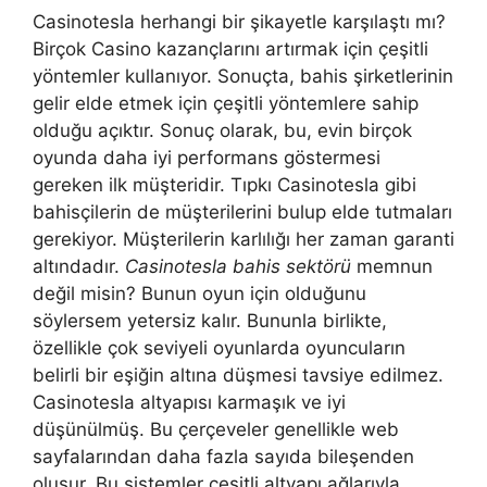
Casinotesla herhangi bir şikayetle karşılaştı mı?
Birçok Casino kazançlarını artırmak için çeşitli
yöntemler kullanıyor. Sonuçta, bahis şirketlerinin
gelir elde etmek için çeşitli yöntemlere sahip
olduğu açıktır. Sonuç olarak, bu, evin birçok
oyunda daha iyi performans göstermesi
gereken ilk müşteridir. Tıpkı Casinotesla gibi
bahisçilerin de müşterilerini bulup elde tutmaları
gerekiyor. Müşterilerin karlılığı her zaman garanti
altındadır.
Casinotesla bahis sektörü
memnun
değil misin? Bunun oyun için olduğunu
söylersem yetersiz kalır. Bununla birlikte,
özellikle çok seviyeli oyunlarda oyuncuların
belirli bir eşiğin altına düşmesi tavsiye edilmez.
Casinotesla altyapısı karmaşık ve iyi
düşünülmüş. Bu çerçeveler genellikle web
sayfalarından daha fazla sayıda bileşenden
oluşur. Bu sistemler çeşitli altyapı ağlarıyla