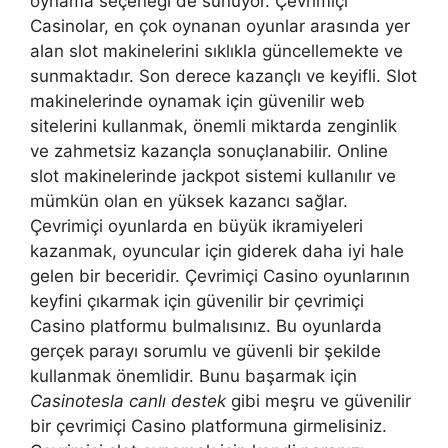
oynama seçeneği de sunuyor. Çevrimiçi
Casinolar, en çok oynanan oyunlar arasında yer
alan slot makinelerini sıklıkla güncellemekte ve
sunmaktadır. Son derece kazançlı ve keyifli. Slot
makinelerinde oynamak için güvenilir web
sitelerini kullanmak, önemli miktarda zenginlik
ve zahmetsiz kazançla sonuçlanabilir. Online
slot makinelerinde jackpot sistemi kullanılır ve
mümkün olan en yüksek kazancı sağlar.
Çevrimiçi oyunlarda en büyük ikramiyeleri
kazanmak, oyuncular için giderek daha iyi hale
gelen bir beceridir. Çevrimiçi Casino oyunlarının
keyfini çıkarmak için güvenilir bir çevrimiçi
Casino platformu bulmalısınız. Bu oyunlarda
gerçek parayı sorumlu ve güvenli bir şekilde
kullanmak önemlidir. Bunu başarmak için
Casinotesla canlı destek
gibi meşru ve güvenilir
bir çevrimiçi Casino platformuna girmelisiniz.